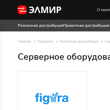
О ком
Розничная дистрибуция
Проектная дистрибуция
Главная
Продукты
Проектная дистрибуция
Се
Серверное оборудова