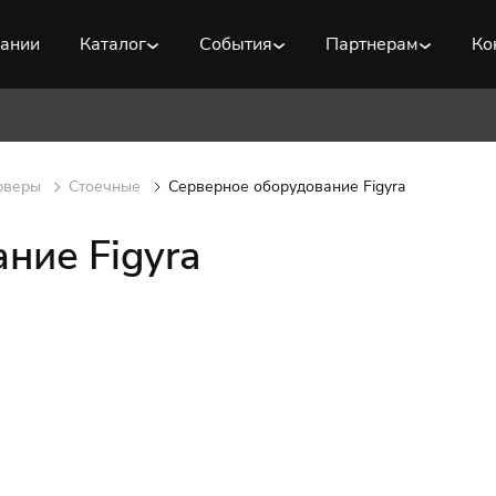
пании
Каталог
События
Партнерам
Ко
рверы
Стоечные
Серверное оборудование Figyra
ние Figyra