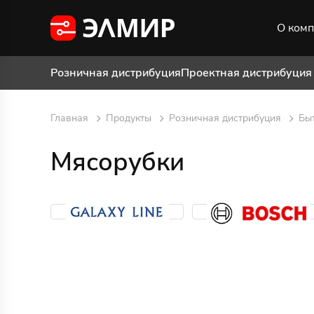
О ком
Розничная дистрибуция
Проектная дистрибуция
Главная
Продукты
Розничная дистрибуция
Бы
Мясорубки