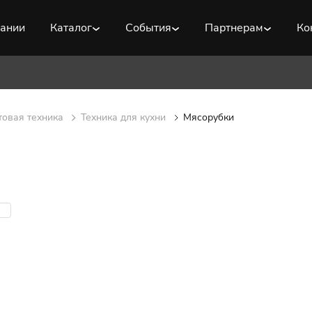
пании
Каталог
События
Партнерам
Ко
товая техника
Техника для кухни
Мясорубки