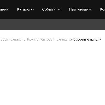
пании
Каталог
События
Партнерам
Ко
товая техника
Крупная бытовая техника
Варочные панели