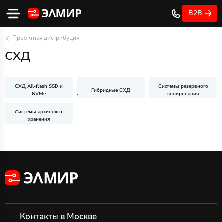
B2B
Проектная дистрибуция
СХД
Системы резервного
СХД All-flash SSD и
Гибридные СХД
копирования
NVMe
Системы архивного
хранения
Контакты в Москве