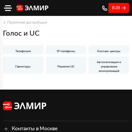
B2B
Проектная дистрибуция
Голос и UC
Контакт-центры
Телефония
IP-телефоны
Автоматизация и
Решения UC
управление
Гарнитуры
коммуникаций
Контакты в Москве